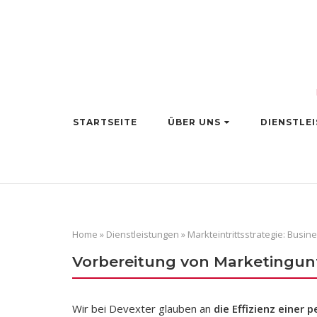
Skip
to
content
STARTSEITE
ÜBER UNS
DIENSTLE
Home
»
Dienstleistungen
»
Markteintrittsstrategie: Busi
Vorbereitung von Marketingunt
Wir bei Devexter glauben an
die Effizienz einer